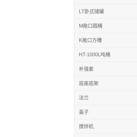
LT卧式储罐
M敞口圆桶
K敞口方槽
HT-1000L吨桶
补强套
底座底架
法兰
盖子
搅拌机