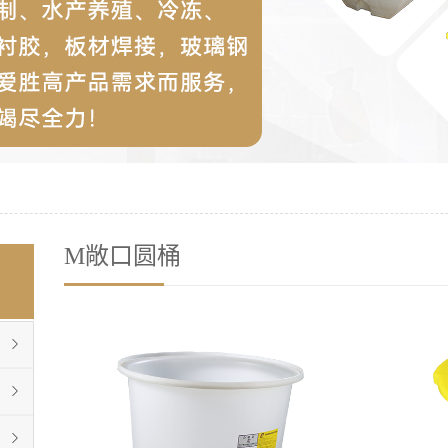
M敞口圆桶