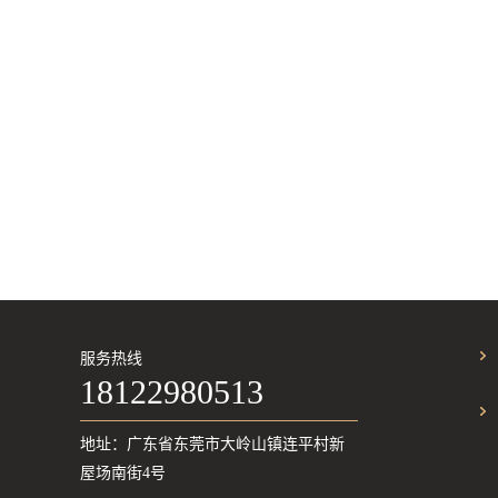
服务热线
18122980513
地址：广东省东莞市大岭山镇连平村新
屋场南街4号