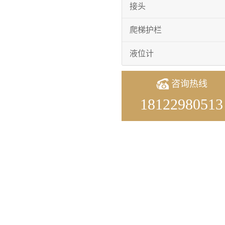
接头
爬梯护栏
液位计
咨询热线
18122980513