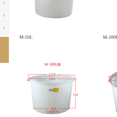
M-50L
M-200