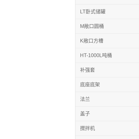
LT卧式储罐
M敞口圆桶
K敞口方槽
HT-1000L吨桶
补强套
底座底架
法兰
盖子
搅拌机