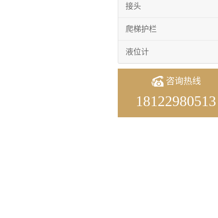
接头
爬梯护栏
液位计
咨询热线
18122980513