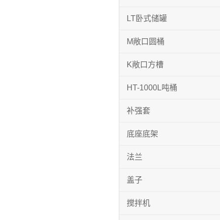
LT卧式储罐
M敞口圆桶
K敞口方槽
HT-1000L吨桶
补强套
底座底架
法兰
盖子
搅拌机