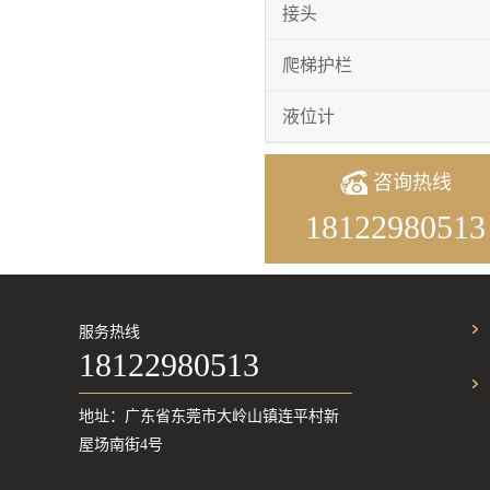
接头
爬梯护栏
液位计
咨询热线
18122980513
服务热线
18122980513
地址：广东省东莞市大岭山镇连平村新
屋场南街4号