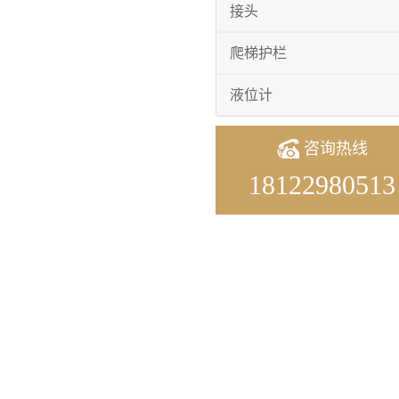
接头
爬梯护栏
液位计
咨询热线
18122980513