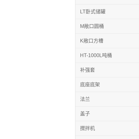
LT卧式储罐
M敞口圆桶
K敞口方槽
HT-1000L吨桶
补强套
底座底架
法兰
盖子
搅拌机