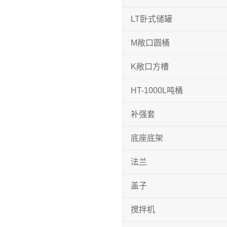
LT卧式储罐
M敞口圆桶
K敞口方槽
HT-1000L吨桶
补强套
底座底架
法兰
盖子
搅拌机