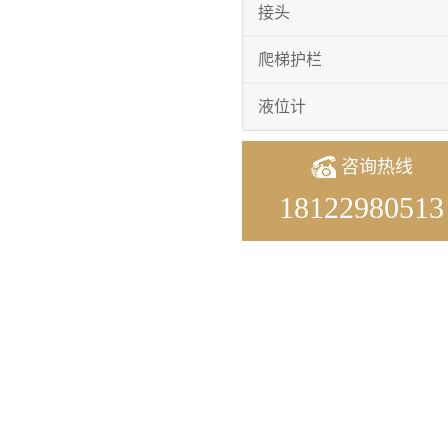
接头
爬梯护栏
液位计
咨询热线
18122980513